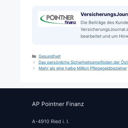
VersicherungsJour
Die Beiträge des Kund
VersicherungsJournal.
bearbeitet und um Hinwe
Kategorien
Gesundheit
Das persönliche Sicherheitsempfinden der Öst
Mehr als eine halbe Million Pflegegeldbezieher
AP Pointner Finanz
A-4910 Ried i. I.