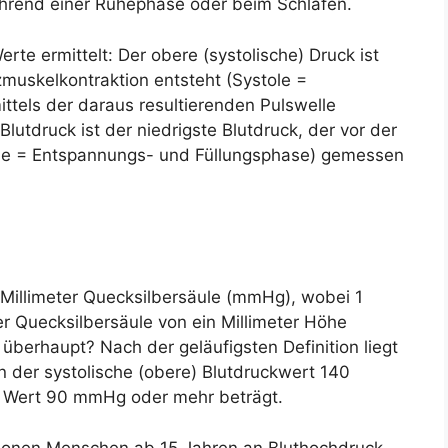
hrend einer Ruhephase oder beim Schlafen.
te ermittelt: Der obere (systolische) Druck ist
zmuskelkontraktion entsteht (Systole =
els der daraus resultierenden Pulswelle
lutdruck ist der niedrigste Blutdruck, der vor der
ole = Entspannungs- und Füllungsphase) gemessen
 Millimeter Quecksilbersäule (mmHg), wobei 1
r Quecksilbersäule von ein Millimeter Höhe
überhaupt? Nach der geläufigsten Definition liegt
n der systolische (obere) Blutdruckwert 140
) Wert 90 mmHg oder mehr beträgt.
llionen Menschen ab 15 Jahren an Bluthochdruck.