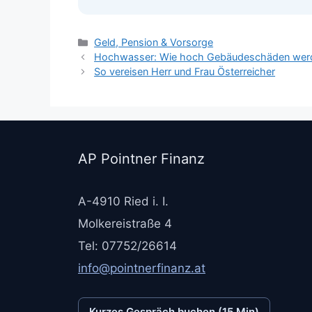
Kategorien
Geld, Pension & Vorsorge
Hochwasser: Wie hoch Gebäudeschäden wer
So vereisen Herr und Frau Österreicher
AP Pointner Finanz
A-4910 Ried i. I.
Molkereistraße 4
Tel: 07752/26614
info@pointnerfinanz.at
Kurzes Gespräch buchen (15 Min)