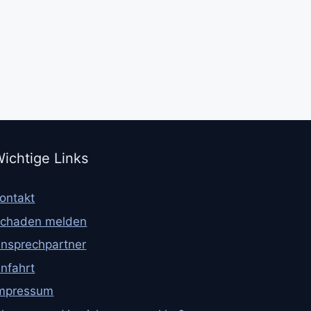
ichtige Links
ontakt
chaden melden
nsprechpartner
nfahrt
mpressum