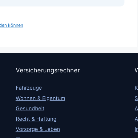
den können
Versicherungsrechner
W
Fahrzeuge
K
Wohnen & Eigentum
S
Gesundheit
A
Recht & Haftung
A
Vorsorge & Leben
I