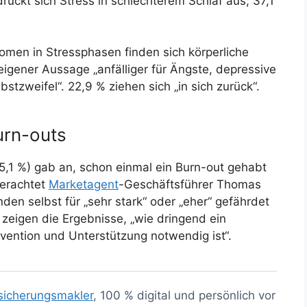
ückt sich Stress in schlechterem Schlaf aus; 37,1
omen in Stressphasen finden sich körperliche
igener Aussage „anfälliger für Ängste, depressive
tzweifel“. 22,9 % ziehen sich „in sich zurück“.
urn-outs
5,1 %) gab an, schon einmal ein Burn-out gehabt
 erachtet
Marketagent
-Geschäftsführer Thomas
en selbst für „sehr stark“ oder „eher“ gefährdet
n zeigen die Ergebnisse, „wie dringend ein
ävention und Unterstützung notwendig ist“.
sicherungsmakler
, 100 % digital und persönlich vor