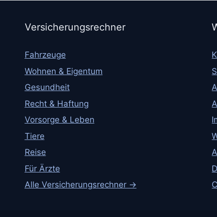
Versicherungsrechner
W
Fahrzeuge
K
Wohnen & Eigentum
S
Gesundheit
A
Recht & Haftung
A
Vorsorge & Leben
I
Tiere
W
Reise
A
Für Ärzte
D
Alle Versicherungsrechner →
C