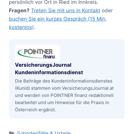
persönlich vor Ort in Ried im Innkreis.
Fragen?
Treten Sie mit uns in Kontakt
oder
buchen Sie ein kurzes Gespräch (15 Min,
kostenlos)
.
VersicherungsJournal
Kundeninformationsdienst
Die Beiträge des Kundeninformationsdienstes
(Kunid) stammen vom VersicherungsJournal.at
und werden von POINTNER finanz redaktionell
bearbeitet und um Hinweise für die Praxis in
Österreich ergänzt.
Kategorien
Schadenfälle & Urteile