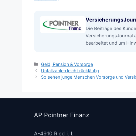
VersicherungsJour
Die Beiträge des Kund
VersicherungsJournal.
bearbeitet und um Hinwe
Kategorien
Geld, Pension & Vorsorge
Unfallzahlen leicht rückläufig
So sehen junge Menschen Vorsorge und Versi
AP Pointner Finanz
A-4910 Ried i. I.