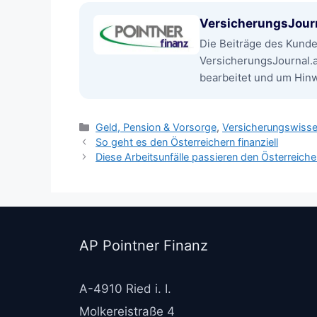
VersicherungsJour
Die Beiträge des Kund
VersicherungsJournal.
bearbeitet und um Hinwe
Kategorien
Geld, Pension & Vorsorge
,
Versicherungswiss
So geht es den Österreichern finanziell
Diese Arbeitsunfälle passieren den Österreiche
AP Pointner Finanz
A-4910 Ried i. I.
Molkereistraße 4