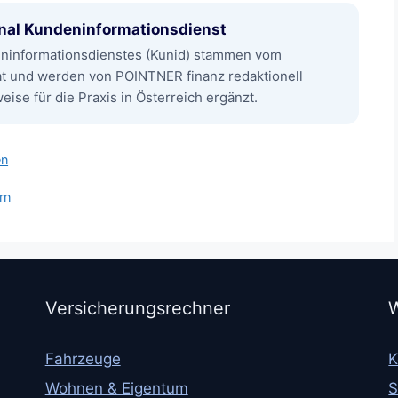
nal Kundeninformationsdienst
eninformationsdienstes (Kunid) stammen vom
at und werden von POINTNER finanz redaktionell
ise für die Praxis in Österreich ergänzt.
en
rn
Versicherungsrechner
W
Fahrzeuge
K
Wohnen & Eigentum
S