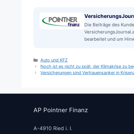
VersicherungsJour
Die Beiträge des Kund
VersicherungsJournal.
bearbeitet und um Hinwe
Kategorien
Auto und KFZ
Noch ist es nicht zu spät, der Klimakrise zu 
Versicherungen sind Vertrauensanker in Krisen
AP Pointner Finanz
A-4910 Ried i. I.