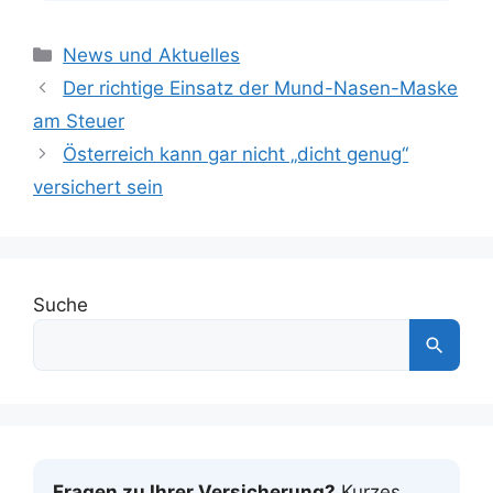
Kategorien
News und Aktuelles
Der richtige Einsatz der Mund-Nasen-Maske
am Steuer
Österreich kann gar nicht „dicht genug“
versichert sein
Suche
Fragen zu Ihrer Versicherung?
Kurzes