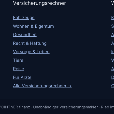
Versicherungsrechner
W
Fahrzeuge
K
Wohnen & Eigentum
S
Gesundheit
A
Recht & Haftung
A
Vorsorge & Leben
I
Tiere
W
Reise
A
Für Ärzte
D
Alle Versicherungsrechner →
C
OINTNER finanz · Unabhängiger Versicherungsmakler · Ried im