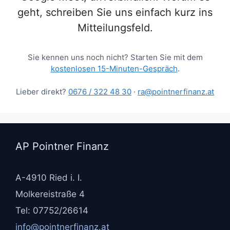
geht, schreiben Sie uns einfach kurz ins
Mitteilungsfeld.
Sie kennen uns noch nicht? Starten Sie mit dem
kostenlosen 15-Minuten-Gespräch
.
Lieber direkt?
0676 / 322 48 30
·
ra@pointnerfinanz.at
AP Pointner Finanz
A-4910 Ried i. I.
Molkereistraße 4
Tel: 07752/26614
info@pointnerfinanz.at